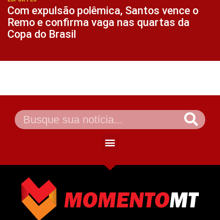
Com expulsão polêmica, Santos vence o
Remo e confirma vaga nas quartas da
Copa do Brasil