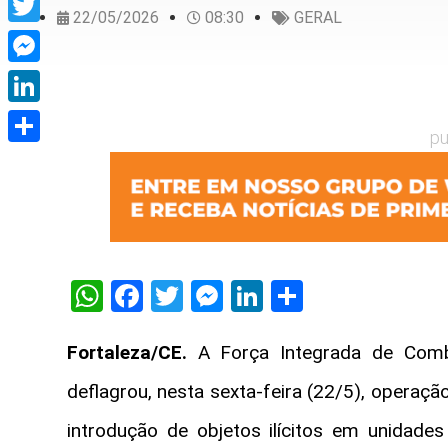
22/05/2026
08:30
GERAL
Twitter
Messenger
LinkedIn
pu
Share
WhatsApp
Facebook
Twitter
Messenger
LinkedIn
Share
Fortaleza/CE.
A Força Integrada de Comb
deflagrou, nesta sexta-feira (22/5), operaç
introdução de objetos ilícitos em unidades