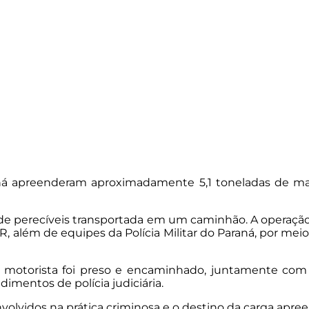
Paraná apreenderam aproximadamente 5,1 toneladas de m
a de perecíveis transportada em um caminhão. A operação
, além de equipes da Polícia Militar do Paraná, por me
O motorista foi preso e encaminhado, juntamente com o
imentos de polícia judiciária.
volvidos na prática criminosa e o destino da carga apree