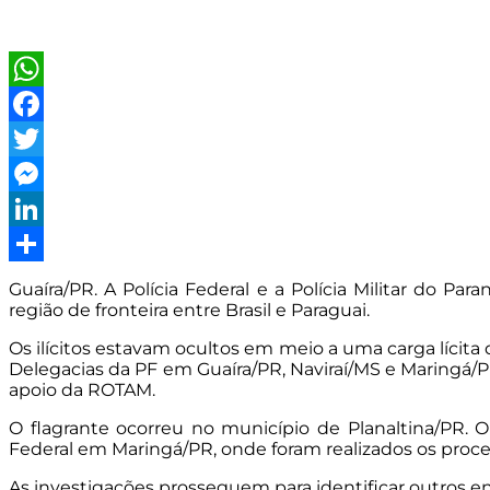
WhatsApp
Facebook
Twitter
Messenger
LinkedIn
Share
Guaíra/PR. A Polícia Federal e a Polícia Militar do 
região de fronteira entre Brasil e Paraguai.
Os ilícitos estavam ocultos em meio a uma carga lícit
Delegacias da PF em Guaíra/PR, Naviraí/MS e Maringá/PR
apoio da ROTAM.
O flagrante ocorreu no município de Planaltina/PR. 
Federal em Maringá/PR, onde foram realizados os proced
As investigações prosseguem para identificar outros en