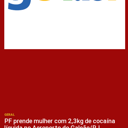
GERAL
PF prende mulher com 2,3kg de cocaína
líquida no Aeroporto do Galeão/RJ