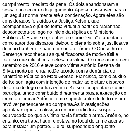
cumprimento imediato da pena. Os dois abandonaram a
sessão no decorrer do julgamento. Apesar das ausências, o
júri seguiu normalmente até a condenação. Agora eles são
considerados foragidos da Justiça.
Kelson, que
acompanhava o júri de forma virtual a partir do Maranhão,
desconectou-se logo no início da réplica do Ministério
Público. Já Francisco, conhecido como “Gula” e apontado
como autor dos disparos, deixou o plenário sob a justificativa
de ir ao banheiro e não retornou ao Fórum. O Conselho de
Sentença reconheceu as qualificadoras de motivo fútil e
recurso que dificultou a defesa da vítima. O crime ocorreu em
setembro de 2016 e teve como vítima Antônio Bezerra da
Silva, morto por engano.
De acordo com a denúncia do
Ministério Público de Mato Grosso, Francisco, com o auxílio
de Kelson, agiu com intenção de matar ao efetuar disparos
de arma de fogo contra a vítima. Kelson foi apontado como
partícipe, tendo contribuído diretamente para a execução do
crime ao indicar Antônio como suposto autor do furto de um
revólver pertencente ao comparsa.
As investigações
apontaram que a motivação do homicídio foi a suspeita
equivocada de que a vítima havia furtado a arma. Antônio, no
entanto, era trabalhador e estava no local do crime apenas
para instalar um portão. Ele foi surpreendido enquanto