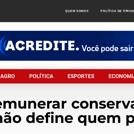
QUEM SOMOS
POLÍTICA DE PRIV
AGRO
POLÍTICA
ESPORTES
ECONOMI
 remunerar conser
não define quem p