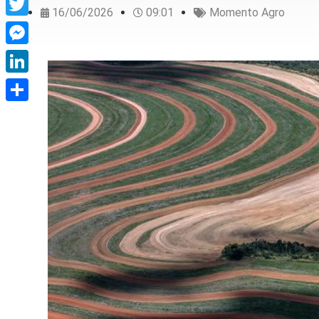
16/06/2026
09:01
Momento Agro
Twitter
Messenger
LinkedIn
Share