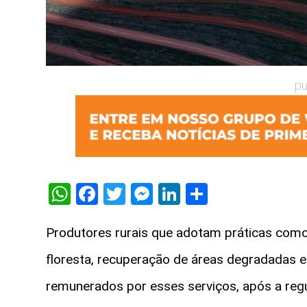
pu
WhatsApp
Facebook
Twitter
Messenger
LinkedIn
Share
Produtores rurais que adotam práticas como p
floresta, recuperação de áreas degradadas 
remunerados por esses serviços, após a reg