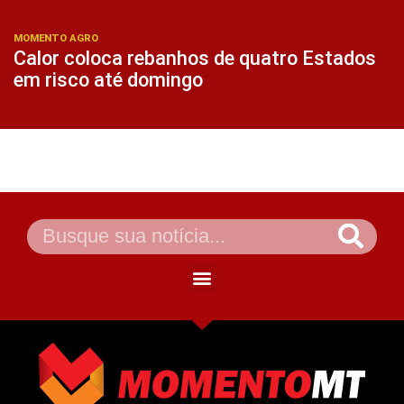
MOMENTO AGRO
Calor coloca rebanhos de quatro Estados
em risco até domingo