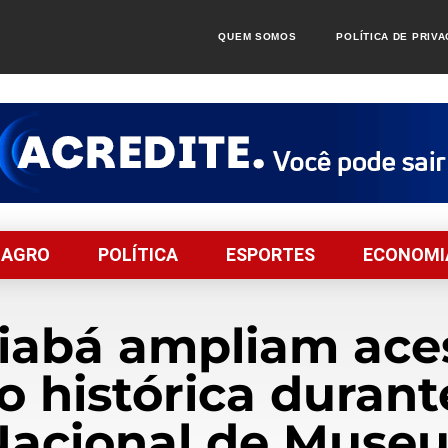
QUEM SOMOS
POLÍTICA DE PRIV
AGRO
POLÍTICA
ESPORTES
ECONOMI
abá ampliam aces
o histórica duran
Nacional de Museu