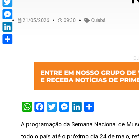
Twitter
21/05/2026
09:30
Cuiabá
Messenger
LinkedIn
Share
pu
WhatsApp
Facebook
Twitter
Messenger
LinkedIn
Share
A programação da Semana Nacional de Muse
todo o país até o próximo dia 24 de maio, re