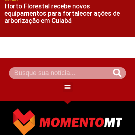
Horto Florestal recebe novos
equipamentos para fortalecer ações de
arborização em Cuiabá