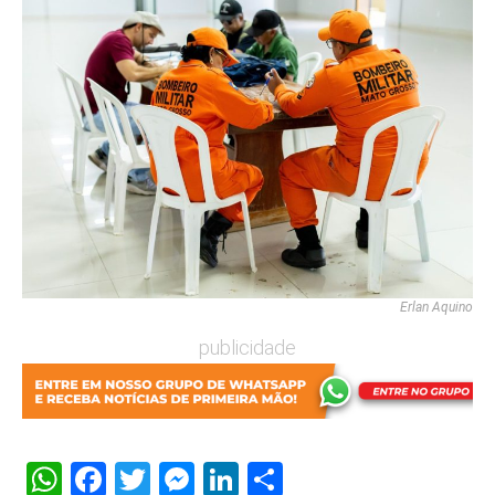
Erlan Aquino
publicidade
WhatsApp
Facebook
Twitter
Messenger
LinkedIn
Share