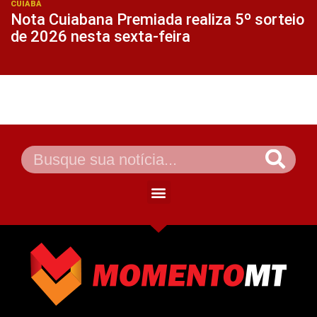
CUIABÁ
Nota Cuiabana Premiada realiza 5º sorteio
de 2026 nesta sexta-feira