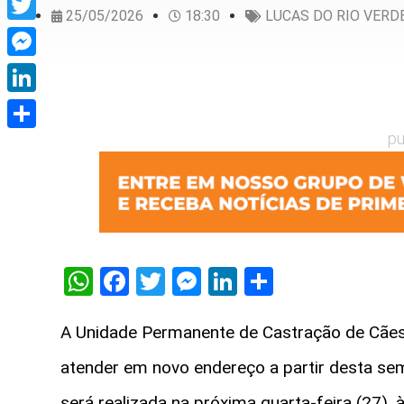
25/05/2026
18:30
LUCAS DO RIO VERD
Twitter
Messenger
LinkedIn
pu
Share
WhatsApp
Facebook
Twitter
Messenger
LinkedIn
Share
A Unidade Permanente de Castração de Cães
atender em novo endereço a partir desta se
será realizada na próxima quarta-feira (27), 