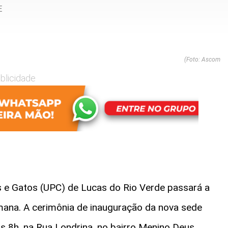
E
(Foto: Ascom
blicidade
 e Gatos (UPC) de Lucas do Rio Verde passará a
mana. A cerimônia de inauguração da nova sede
às 8h, na Rua Londrina, no bairro Menino Deus.