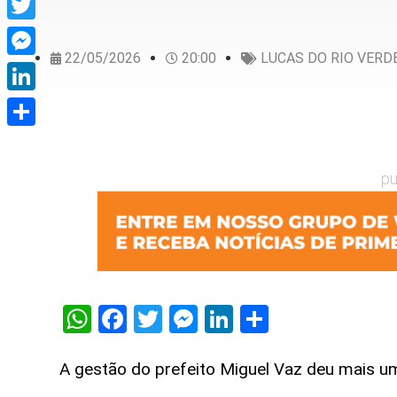
Twitter
22/05/2026
20:00
LUCAS DO RIO VERD
Messenger
LinkedIn
Share
pu
WhatsApp
Facebook
Twitter
Messenger
LinkedIn
Share
A gestão do prefeito Miguel Vaz deu mais u