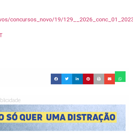
quivos/concursos_novo/19/129__2026_conc_01_2023
MT
blicidade