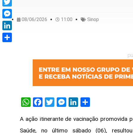
Twitter
08/06/2026
11:00
Sinop
Messenger
LinkedIn
Share
pu
WhatsApp
Facebook
Twitter
Messenger
LinkedIn
Share
A ação itinerante de vacinação promovida pe
Saúde, no último sábado (06), result