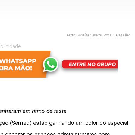
Texto: Janaína Oliveira Fotos: Sarah Ellen
blicidade
entraram em ritmo de festa
ação (Semed) estão ganhando um colorido especial
ra decorar os espaços administrativos com