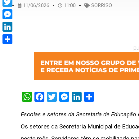
11/06/2026
11:00
SORRISO
Twitter
Messenger
LinkedIn
pu
Share
WhatsApp
Facebook
Twitter
Messenger
LinkedIn
Share
Escolas e setores da Secretaria de Educação 
Os setores da Secretaria Municipal de Educ
neste mês. Servidores têm se mobilizado pa