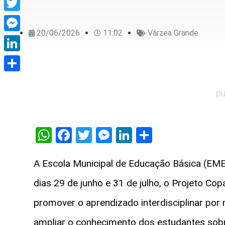
Twitter
20/06/2026
11:02
Várzea Grande
Messenger
LinkedIn
Share
pu
WhatsApp
Facebook
Twitter
Messenger
LinkedIn
Share
A Escola Municipal de Educação Básica (EMEB
dias 29 de junho e 31 de julho, o Projeto Co
promover o aprendizado interdisciplinar po
ampliar o conhecimento dos estudantes sobre 