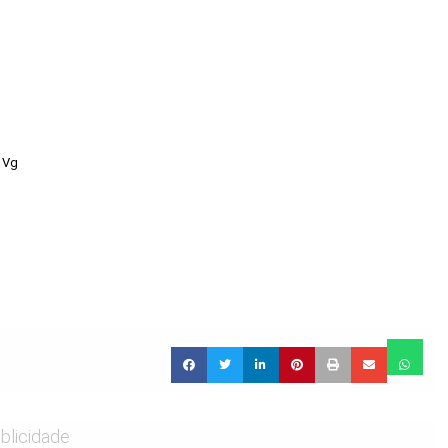
 Vg
blicidade