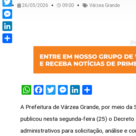
26/05/2026
09:00
Várzea Grande
Twitter
Messenger
LinkedIn
pu
Share
WhatsApp
Facebook
Twitter
Messenger
LinkedIn
Share
A Prefeitura de Várzea Grande, por meio da 
publicou nesta segunda-feira (25) o Decret
administrativos para solicitação, análise e 