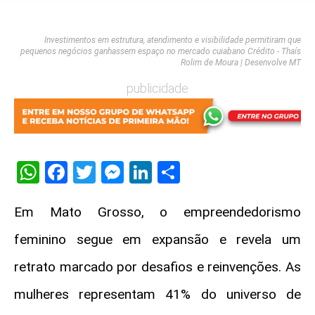
Investimentos em estrutura, atendimento e visibilidade permitiram que
pequenos negócios ganhassem espaço no mercado cuiabano Crédito - Thaís
Rolim de Moura | Desenvolve MT
publicidade
WhatsApp
Facebook
Twitter
Messenger
LinkedIn
Share
Em Mato Grosso, o empreendedorismo
feminino segue em expansão e revela um
retrato marcado por desafios e reinvenções. As
mulheres representam 41% do universo de