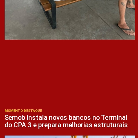
MOMENTO DESTAQUE
Semob instala novos bancos no Terminal
do CPA 3 e prepara melhorias estruturais