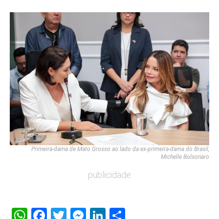
Primeira-dama de Mato Grosso ao lado da ex-primeira-dama do Brasil,
Michelle Bolsonaro
publicidade
WhatsApp
Facebook
Twitter
Messenger
LinkedIn
Share