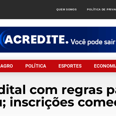
QUEM SOMOS
POLÍTICA DE PRIV
AGRO
POLÍTICA
ESPORTES
ECONOMI
dital com regras 
u; inscrições co