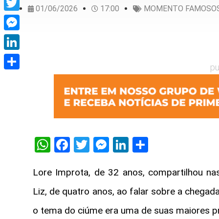
01/06/2026
17:00
MOMENTO FAMOSO
Twitter
Messenger
LinkedIn
pu
Share
WhatsApp
Facebook
Twitter
Messenger
LinkedIn
Share
Lore Improta
, de 32 anos, compartilhou n
Liz, de quatro anos, ao falar sobre a chegada
o tema do ciúme era uma de suas maiores p