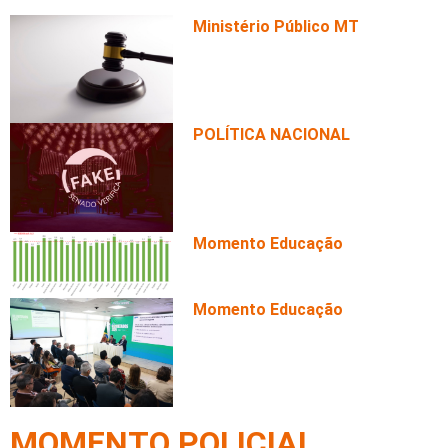
Ministério Público MT
Condenação por duplo homicídi
organização criminosa
POLÍTICA NACIONAL
Aposentadoria com idade míni
FALSO!
Momento Educação
Ideb avança nos anos iniciais
Rondônia
Momento Educação
Ideb avança em todas as etap
MOMENTO POLICIAL