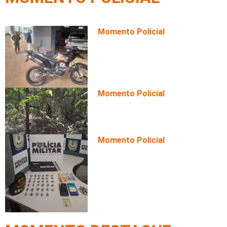
Momento Policial
Motociclista é flagrado em al
TCO por direção perigosa
Momento Policial
Homem é encontrado morto de
mata com marcas de tiros
Momento Policial
Trio é preso com 70 porções 
perseguição da Rotam