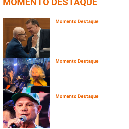
MOMENTO DESTAQUE
Momento Destaque
Governador em exercício, Pive
Russi na disputa pelo Govern
Momento Destaque
Buzetti descarta substituição
candidatura ao Senado está de
Momento Destaque
Wellington evita confronto com
aposta no diálogo