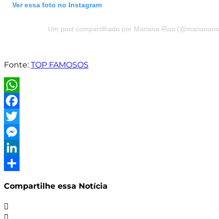
Ver essa foto no Instagram
Um post compartilhado por Mariana Rios (@marianario
Fonte:
TOP FAMOSOS
WhatsApp
Facebook
Twitter
Messenger
LinkedIn
Share
Compartilhe essa Notícia