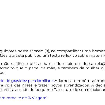
idores neste sábado (9), ao compartilhar uma homenage
Mães, a artista publicou um texto reflexivo sobre matern
mãe e filho e destacou o lado espiritual dessa rela
acredito que o papel da mãe, e também da mulher que
eu.
o de gravidez para familiares
A famosa também afirmou
 a vida das mães e trazer novos aprendizados. A decl
rtista ao lado do pequeno Palo, fruto de seu relaciona
a em remake de ‘A Viagem’