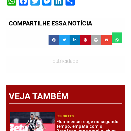
WhatsApp
Facebook
Twitter
Messenger
LinkedIn
Share
COMPARTILHE ESSA NOTÍCIA
publicidade
VEJA TAMBÉM
ESPORTES
Fluminense reage no segundo
tempo, empata com o
Botafogo, mas amplia jejum