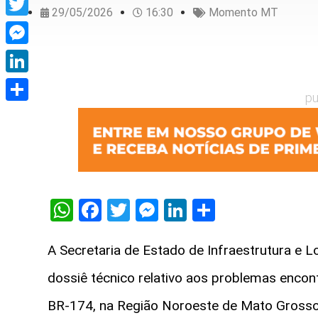
29/05/2026
16:30
Momento MT
Twitter
Messenger
LinkedIn
pu
Share
WhatsApp
Facebook
Twitter
Messenger
LinkedIn
Share
A Secretaria de Estado de Infraestrutura e Lo
dossiê técnico relativo aos problemas enco
BR-174, na Região Noroeste de Mato Grosso.