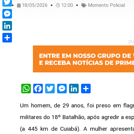
18/05/2026
12:00
Momento Policial
Twitter
Messenger
LinkedIn
pu
Share
WhatsApp
Facebook
Twitter
Messenger
LinkedIn
Share
Um homem, de 29 anos, foi preso em flagran
militares do 18º Batalhão, após agredir a es
(a 445 km de Cuiabá). A mulher apresentav