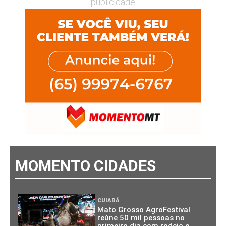
publicidade
MOMENTO CIDADES
CUIABÁ
Mato Grosso AgroFestival
reúne 50 mil pessoas no
primeiro dia com rodeio e