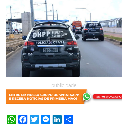
publicidade
WhatsApp
Facebook
Twitter
Messenger
LinkedIn
Share