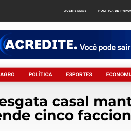
QUEM SOMOS
POLÍTICA DE PRIV
AGRO
POLÍTICA
ESPORTES
ECONOMI
 resgata casal ma
ende cinco faccio