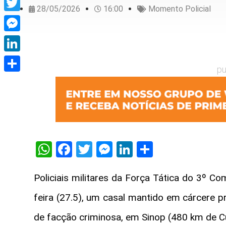
28/05/2026
16:00
Momento Policial
Twitter
Messenger
LinkedIn
pu
Share
WhatsApp
Facebook
Twitter
Messenger
LinkedIn
Share
Policiais militares da Força Tática do 3º C
feira (27.5), um casal mantido em cárcere p
de facção criminosa, em Sinop (480 km de C