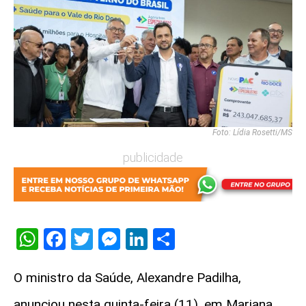
Foto: Lídia Rosetti/MS
publicidade
WhatsApp
Facebook
Twitter
Messenger
LinkedIn
Share
O ministro da Saúde, Alexandre Padilha,
anunciou nesta quinta-feira (11), em Mariana