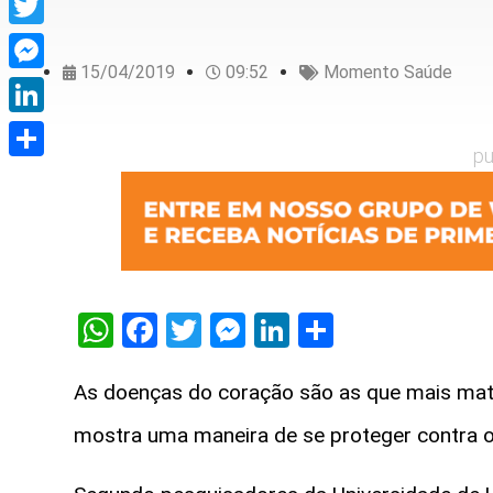
Twitter
15/04/2019
09:52
Momento Saúde
Messenger
LinkedIn
pu
Share
WhatsApp
Facebook
Twitter
Messenger
LinkedIn
Share
As doenças do coração são as que mais mat
mostra uma maneira de se proteger contra o