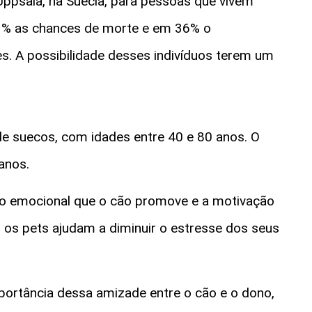
ppsala, na Suécia, para pessoas que vivem
33% as chances de morte e em 36% o
s. A possibilidade desses indivíduos terem um
de suecos, com idades entre 40 e 80 anos. O
anos.
oio emocional que o cão promove e a motivação
o, os pets ajudam a diminuir o estresse dos seus
portância dessa amizade entre o cão e o dono,