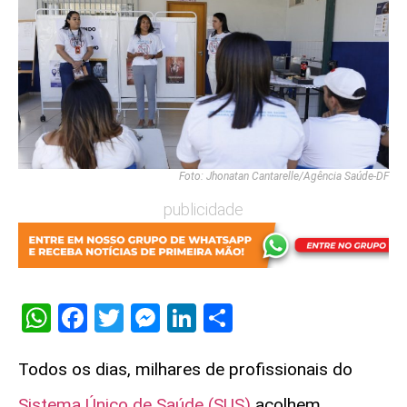
Foto: Jhonatan Cantarelle/Agência Saúde-DF
publicidade
WhatsApp
Facebook
Twitter
Messenger
LinkedIn
Share
Todos os dias, milhares de profissionais do
Sistema Único de Saúde (SUS)
acolhem