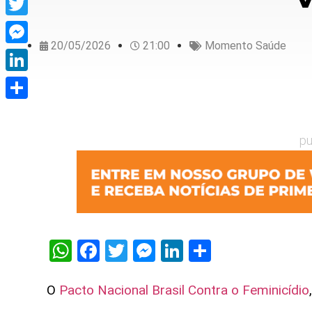
Twitter
20/05/2026
21:00
Momento Saúde
Messenger
LinkedIn
Share
pu
WhatsApp
Facebook
Twitter
Messenger
LinkedIn
Share
O
Pacto Nacional Brasil Contra o Feminicídio