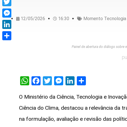
Twitter
12/05/2026
16:30
Momento Tecnologia
Messenger
LinkedIn
Share
Painel de abertura do diálogo sobre e
pu
WhatsApp
Facebook
Twitter
Messenger
LinkedIn
Share
O Ministério da Ciência, Tecnologia e Inova
Ciência do Clima, destacou a relevância da tr
na formulação, avaliação e revisão das políti