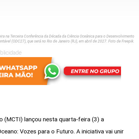
eira na Terceira Conferência da Década da Ciência Oceânica para o Desenvolvimento
ntável (ODC27), que será no Rio de Janeiro (RJ), em abril de 2027. Foto de Freepik.
blicidade
o (MCTI) lançou nesta quarta-feira (3) a
eano: Vozes para o Futuro. A iniciativa vai unir