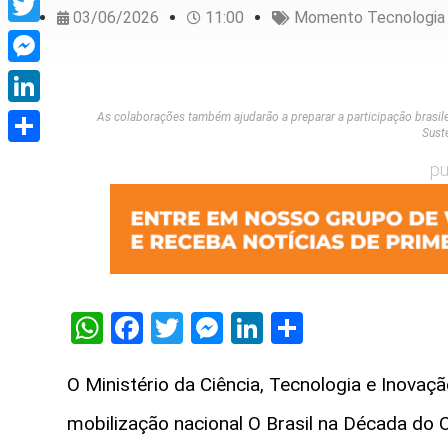
03/06/2026
11:00
Momento Tecnologia
Twitter
Messenger
LinkedIn
As colaborações também ajudarão a preparar a participação brasil
Suste
Share
pu
WhatsApp
Facebook
Twitter
Messenger
LinkedIn
Share
O Ministério da Ciência, Tecnologia e Inovaçã
mobilização nacional O Brasil na Década do Oc