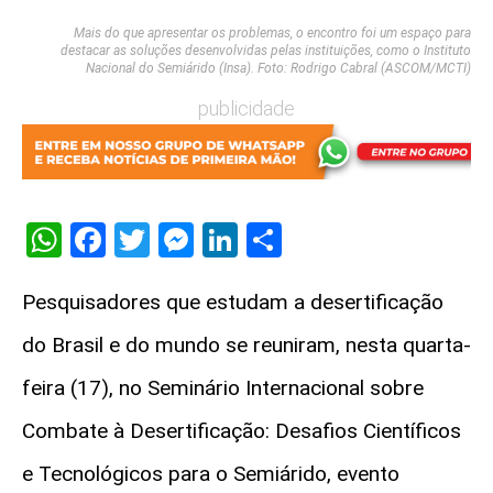
Mais do que apresentar os problemas, o encontro foi um espaço para
destacar as soluções desenvolvidas pelas instituições, como o Instituto
Nacional do Semiárido (Insa). Foto: Rodrigo Cabral (ASCOM/MCTI)
publicidade
WhatsApp
Facebook
Twitter
Messenger
LinkedIn
Share
Pesquisadores que estudam a desertificação
do Brasil e do mundo se reuniram, nesta quarta-
feira (17), no Seminário Internacional sobre
Combate à Desertificação: Desafios Científicos
e Tecnológicos para o Semiárido, evento