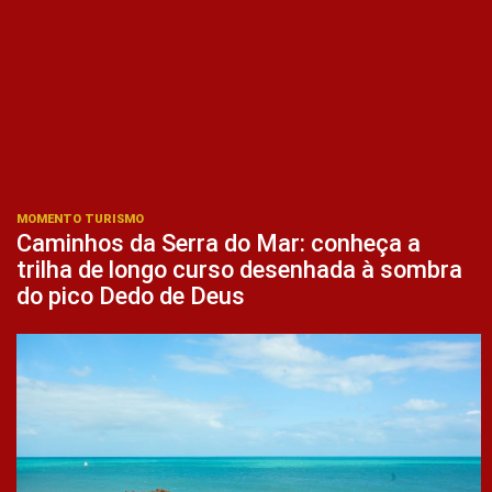
MOMENTO TURISMO
Caminhos da Serra do Mar: conheça a
trilha de longo curso desenhada à sombra
do pico Dedo de Deus