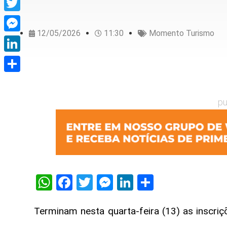
Twitter
12/05/2026
11:30
Momento Turismo
Messenger
LinkedIn
Share
pu
WhatsApp
Facebook
Twitter
Messenger
LinkedIn
Share
Terminam nesta quarta-feira (13) as inscriç