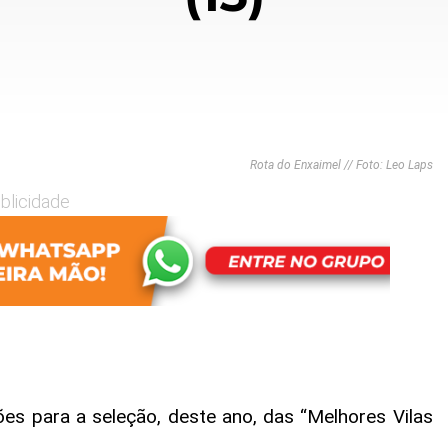
Rota do Enxaimel // Foto: Leo Laps
blicidade
ões para a seleção, deste ano, das “Melhores Vilas