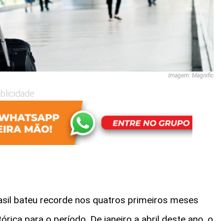
Imagem: Magnific
blicidade
asil bateu recorde nos quatros primeiros meses
tórica para o período. De janeiro a abril deste ano, o