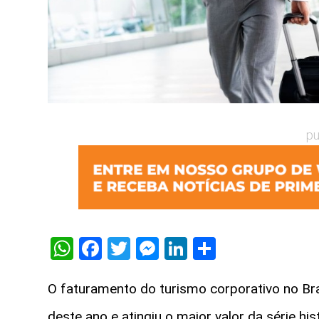
pu
WhatsApp
Facebook
Twitter
Messenger
LinkedIn
Share
O faturamento do turismo corporativo no Br
deste ano e atingiu o maior valor da série his