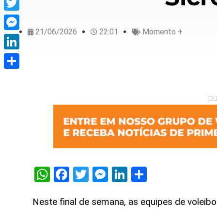
Twitter
21/06/2026
22:01
Momento +
Messenger
LinkedIn
Share
pu
WhatsApp
Facebook
Twitter
Messenger
LinkedIn
Share
Neste final de semana, as equipes de volei