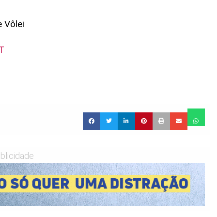
 Vôlei
MT
blicidade