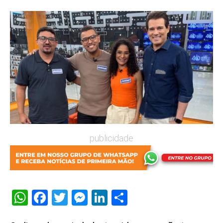
publicidade
WhatsApp
Facebook
Twitter
Messenger
LinkedIn
Share