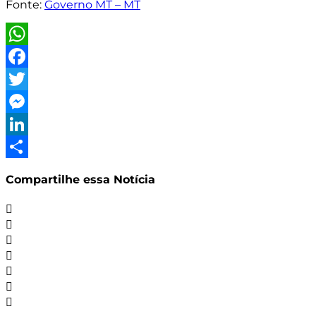
Fonte:
Governo MT – MT
WhatsApp
Facebook
Twitter
Messenger
LinkedIn
Share
Compartilhe essa Notícia