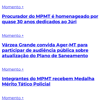
Momento +
Procurador do MPMT é homenageado por
quase 30 anos dedicados ao Júri
Momento +
Várzea Grande convida Ager-MT para
participar de audiência pública sobre
atualização do Plano de Saneamento
Momento +
Integrantes do MPMT recebem Medalha
Mérito Tático Policial
Momento +