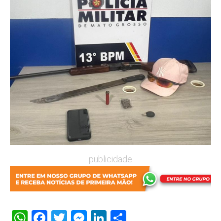
publicidade
WhatsApp
Facebook
Twitter
Messenger
LinkedIn
Share