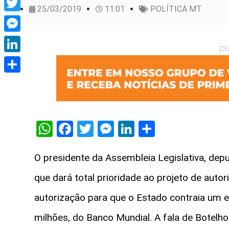
25/03/2019
11:01
POLÍTICA MT
Twitter
Messenger
pu
LinkedIn
Share
WhatsApp
Facebook
Twitter
Messenger
LinkedIn
Share
O presidente da Assembleia Legislativa, dep
que dará total prioridade ao projeto de autor
autorização para que o Estado contraia um 
milhões, do Banco Mundial. A fala de Botelho