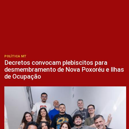
POLÍTICA MT
Decretos convocam plebiscitos para
desmembramento de Nova Poxoréu e Ilhas
de Ocupação