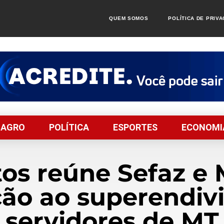
QUEM SOMOS
POLÍTICA DE PRIV
AGRO
POLÍTICA
ESPORTES
ECONOMI
os reúne Sefaz e
ução ao superendi
servidores de MT