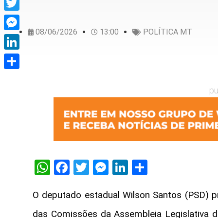
Twitter
08/06/2026
13:00
POLÍTICA MT
Messenger
LinkedIn
Share
pu
WhatsApp
Facebook
Twitter
Messenger
LinkedIn
Share
O deputado estadual Wilson Santos (PSD) pr
das Comissões da Assembleia Legislativa d