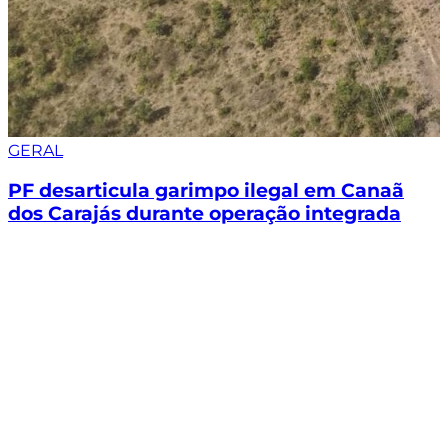
GERAL
PF desarticula garimpo ilegal em Canaã
dos Carajás durante operação integrada