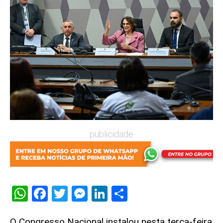
publicidade
WhatsApp
Facebook
Twitter
Messenger
LinkedIn
Share
O Congresso Nacional instalou nesta terça-feira