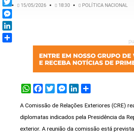
15/05/2026
18:30
POLÍTICA NACIONAL
Twitter
Messenger
LinkedIn
pu
Share
WhatsApp
Facebook
Twitter
Messenger
LinkedIn
Share
A Comissão de Relações Exteriores (CRE) rea
diplomatas indicados pela Presidência da Rep
exterior. A reunião da comissão está prevista 