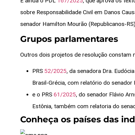
E ainda o PDL
167/2025
, que aprova os tex
sobre Responsabilidade Civil em Danos Causa
senador Hamilton Mourão (Republicanos-RS)
Grupos parlamentares
Outros dois projetos de resolução constam 
PRS
52/2025
, da senadora Dra. Eudócia
Brasil-Grécia, com relatório do senador
e o PRS
61/2025
, do senador Flávio Arn
Estônia, também com relatoria do senad
Conheça os países das in