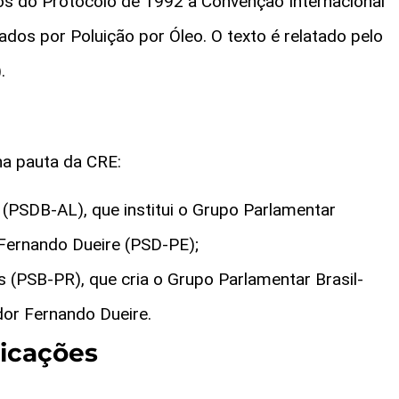
tos do Protocolo de 1992 à Convenção Internacional
dos por Poluição por Óleo. O texto é relatado pelo
.
na pauta da CRE:
 (PSDB-AL), que institui o Grupo Parlamentar
 Fernando Dueire (PSD-PE);
s (PSB-PR), que cria o Grupo Parlamentar Brasil-
or Fernando Dueire.
dicações