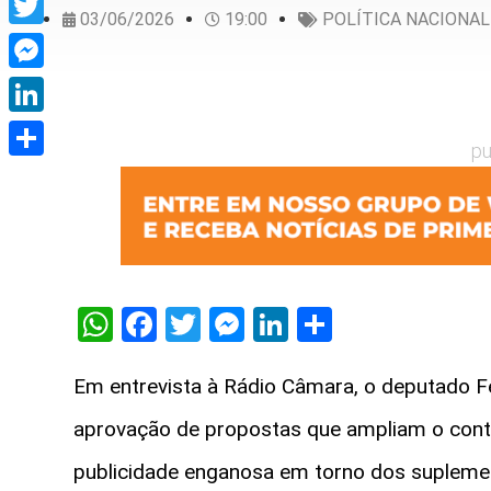
03/06/2026
19:00
POLÍTICA NACIONAL
Twitter
Messenger
LinkedIn
pu
Share
WhatsApp
Facebook
Twitter
Messenger
LinkedIn
Share
Em entrevista à Rádio Câmara, o deputado Fe
aprovação de propostas que ampliam o contro
publicidade enganosa em torno dos suplement