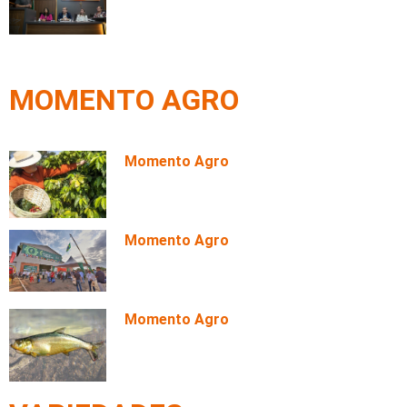
Prefeito Abilio defende solução
técnica para
estacionamentocentral Av. das
Torres
MOMENTO AGRO
Momento Agro
Colheita do café chega a 84%
apesar do atraso provocado pelo
clima
Momento Agro
Fenasucro espera movimentar R$ 11
bilhões em negócios em
Sertãozinho
Momento Agro
Apapá: O brilhante dos rios
amazônicos