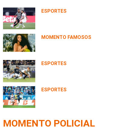
ESPORTES
Fluminense reage no segundo
tempo, empata com o Botafogo,
mas amplia jejum no Brasileirão
MOMENTO FAMOSOS
Lorena Maria exibe corpo definido
de biquíni e mostra resultado de
cirurgias plásticas
ESPORTES
Atlético-MG e Remo ficam no
empate em 2 a 2 no Mangueirão
pelo Brasileirão
ESPORTES
São Paulo perde de virada para o
Grêmio e chega ao oitavo jogo sem
vencer no Brasileirão
MOMENTO POLICIAL