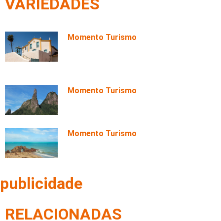
VARIEDADES
Momento Turismo
Conheça o Centro Histórico da
Cidade de Goiás: onde história,
poesia e tradições permanecem
vivas
Momento Turismo
Caminhos da Serra do Mar: conheça
a trilha de longo curso desenhada à
sombra do pico Dedo de Deus
Momento Turismo
Parque Nacional de Jericoacoara:
dunas, lagoas e mar em um dos
destinos mais fascinantes do Ceará
publicidade
RELACIONADAS