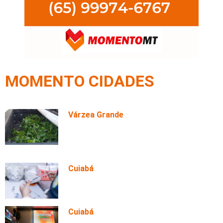
MOMENTO CIDADES
Várzea Grande
Quintais produtivos fortalecem
agricultura familiar e aproximam
alimentos do campo da mesa dos
estudantes em Várzea Grande
Cuiabá
Prefeitura leva vacinas ao Mato
Grosso AgroFestival e amplia
acesso à imunização
Cuiabá