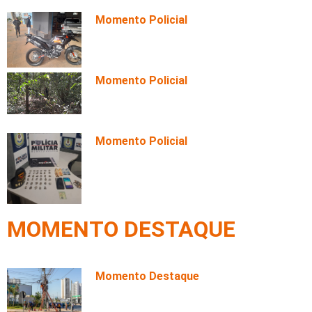
Momento Policial
Motociclista é flagrado em alta
velocidade e responde TCO por
direção perigosa
Momento Policial
Homem é encontrado morto dentro
de poço em área de mata com
marcas de tiros
Momento Policial
Trio é preso com 70 porções de
maconha após perseguição da
Rotam
MOMENTO DESTAQUE
Momento Destaque
Operação contra fiação irregular
recolhe cerca de 700 kg de cabos