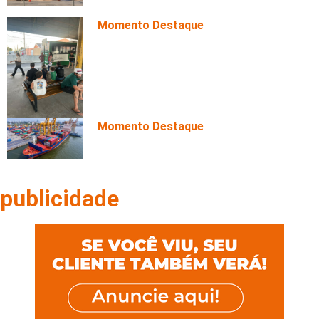
na Av. Fernando Corrêa
Momento Destaque
Semob instala novos bancos no
Terminal do CPA 3 e prepara
melhorias estruturais
Momento Destaque
Exportações do agronegócio
cresceram quase 10% e somaram
R$ 39,9 bilhões em julho
publicidade