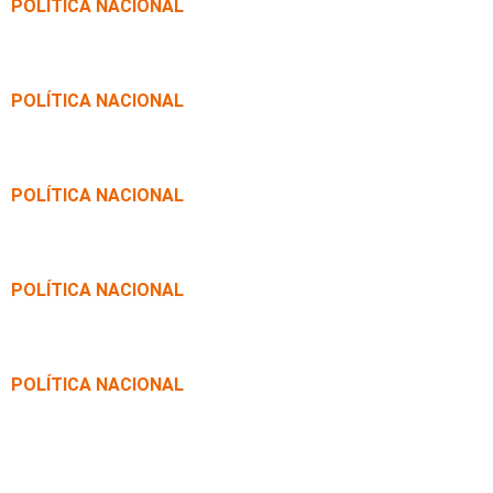
POLÍTICA NACIONAL
Sancionada lei que destina emendas da saúde a
bombeiros militares
POLÍTICA NACIONAL
Redações do Jovem Senador debatem democracia
nas redes
POLÍTICA NACIONAL
Debate aponta avanços e desafios nos 20 anos da
Lei Maria da Penha
POLÍTICA NACIONAL
Oficina Legislativa amplia público e incentiva
participação na criação de leis
POLÍTICA NACIONAL
CDH: violência e falta de estrutura ameaçam
atendimento à saúde indígena