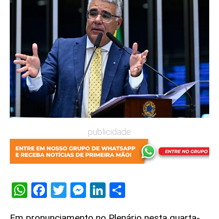
publicidade
WhatsApp
Facebook
Twitter
Messenger
LinkedIn
Share
Em pronunciamento no Plenário nesta quarta-