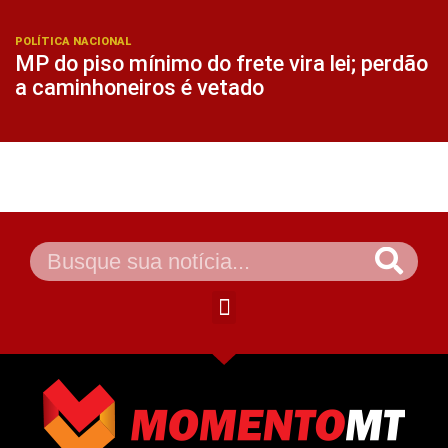
POLÍTICA NACIONAL
MP do piso mínimo do frete vira lei; perdão
a caminhoneiros é vetado